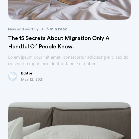
•
3 min read
New and worthly
The 15 Secrets About Migration Only A
Handful Of People Know.
Lorem ipsum dolor sit amet, consectetur adipiscing elit, sed do
eiusmod tempor incididunt ut labore et dolore.
Editor
May 12, 2021