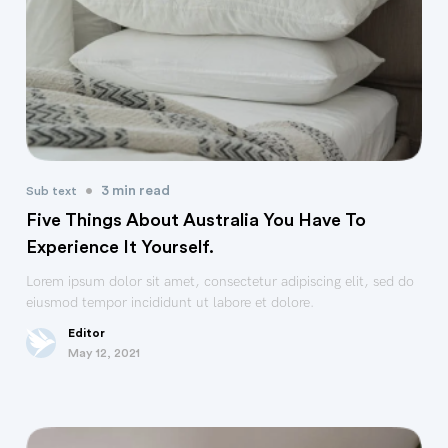
•
3 min read
Sub text
Five Things About Australia You Have To
Experience It Yourself.
Lorem ipsum dolor sit amet, consectetur adipiscing elit, sed do
eiusmod tempor incididunt ut labore et dolore.
Editor
May 12, 2021